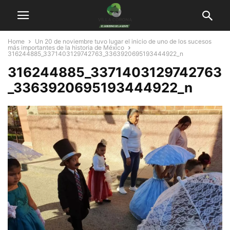
Home
Un 20 de noviembre tuvo lugar el inicio de uno de los sucesos
más importantes de la historia de México
316244885_3371403129742763_3363920695193444922_n
316244885_3371403129742763
_3363920695193444922_n