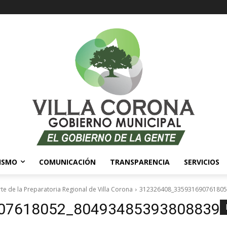
ISMO
COMUNICACIÓN
TRANSPARENCIA
SERVICIOS
te de la Preparatoria Regional de Villa Corona
312326408_335931690761805
07618052_80493485393808839