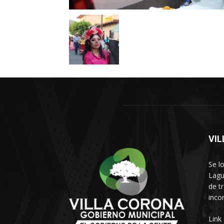
VI
Se l
Lagu
de t
inco
Link