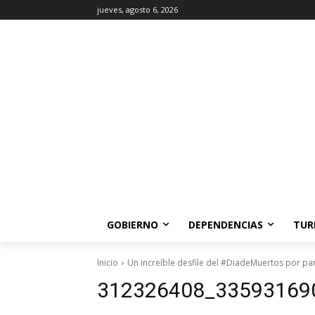
jueves, agosto 6, 2026
GOBIERNO
DEPENDENCIAS
TUR
Inicio
Un increíble desfile del #DiadeMuertos por par
312326408_33593169