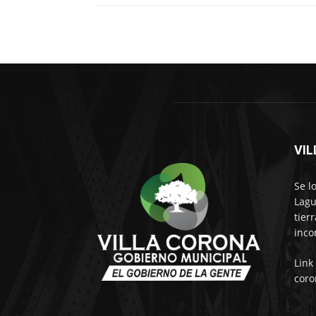
VI
Se l
Lagu
tier
inco
Link
coro