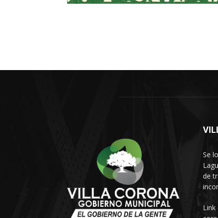
VI
Se l
Lagu
de t
inco
Link