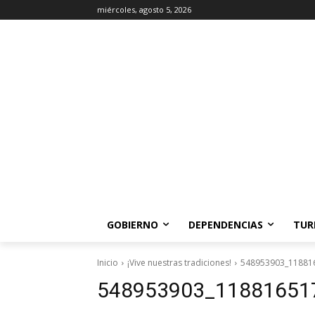
miércoles, agosto 5, 2026
GOBIERNO
DEPENDENCIAS
TUR
Inicio
¡Vive nuestras tradiciones!
548953903_11881
548953903_11881651