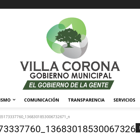
ISMO
COMUNICACIÓN
TRANSPARENCIA
SERVICIOS
65173337760_1368301853006732671_n
73337760_13683018530067326