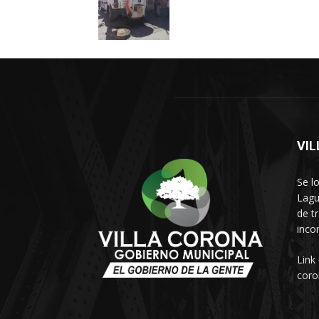
VI
Se l
Lagu
de t
inco
Link
coro