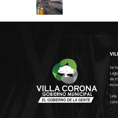
VI
Se l
Lagu
de t
inco
Link
coro