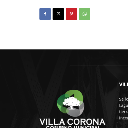
VI
Se l
Lagu
tier
inco